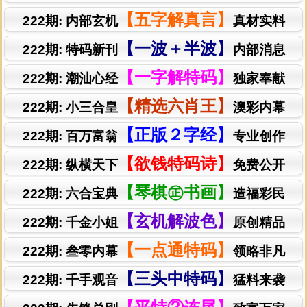
【五字解真言】
222
期: 内部玄机
真材实料
【一波＋半波】
222
期: 特码新刊
内部消息
【一字解特码】
222
期: 潮汕心经
独家奉献
【精选六肖王】
222
期: 小三合皇
澳彩内幕
【正版２字经】
222
期: 百万富翁
专业创作
【欲钱特码诗】
222
期: 纵横天下
免费公开
【琴棋㊣书画】
222
期: 六合宝典
造福彩民
【玄机解波色】
222
期: 千金小姐
原创精品
【一点通特码】
222
期: 叁零内幕
领略非凡
【三头中特码】
222
期: 千手观音
猛料来袭