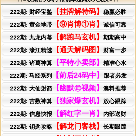
【挂牌解特码】
222
期: 财经宝鉴
稳赢必胜
【⑨肖博①肖】
222
期: 黄金地带
诚信可靠
【解跑马玄机】
222
期: 九龙内幕
期期高中
【通天解码图】
222
期: 濠江精选
财富一步
【平特小卖部】
222
期: 诸葛神算
精准心水
【前后24码中】
222
期: 马经系列
跟者必发
【幽默㊣视频】
222
期: 大仙射箭
澳料推荐
【独家爆玄机】
222
期: 吉数神算
放心跟踪
【解红字一肖】
222
期: 信息快报
内部送财
【解龙门客栈】
222
期: 钥匙攻略
长期跟踪