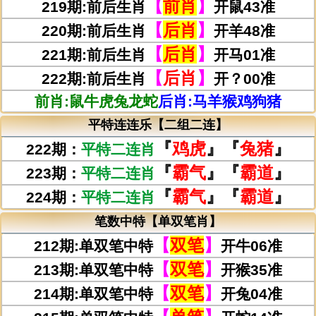
【
前肖
】
219期:前后生肖
开鼠43准
【
后肖
】
220期:前后生肖
开羊48准
【
后肖
】
221期:前后生肖
开马01准
【
后肖
】
222期:前后生肖
开？00准
前肖:鼠牛虎兔龙蛇
后肖:马羊猴鸡狗猪
平特连连乐【二组二连】
『
鸡虎
』『
兔猪
』
222期：
平特二连肖
『
霸气
』『
霸道
』
223期：
平特二连肖
『
霸气
』『
霸道
』
224期：
平特二连肖
笔数中特【单双笔肖】
【
双笔
】
212期:单双笔中特
开牛06准
【
双笔
】
213期:单双笔中特
开猴35准
【
双笔
】
214期:单双笔中特
开兔04准