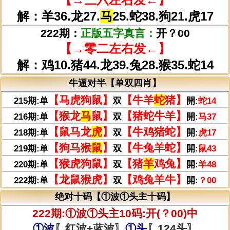
解：羊36.龙27.
马
25.蛇38.狗21.虎17
222期：
正版五字真言：
开？00
【→零二左右发←】
解：鸡10.猪44.龙39.兔28.猴35.蛇14
牛逼对半【单双四肖】
【马虎狗鼠】
【牛羊
蛇
猪】
215期:单
双
開:
蛇14
【猴龙
马
鼠】
【猪蛇牛羊】
216期:单
双
開:
马37
【鼠马龙
虎
】
【牛鸡猪蛇】
218期:单
双
開:
虎17
【狗马猴
鼠
】
【牛兔羊蛇】
219期:单
双
開:
鼠43
【猴虎狗鼠】
【猪
羊
鸡兔】
220期:单
双
開:
羊48
【龙鼠猴虎】
【鸡兔羊牛】
222期:单
双
開:
？00
绝对十码【①波①头主十码】
222期:①波①头主10码:开(？00)中
①波
〖红波+蓝波〗
①头
〖124头〗