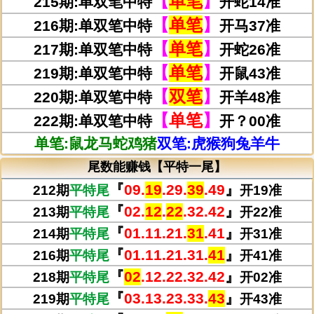
【
单笔
】
215期:单双笔中特
开蛇14准
【
单笔
】
216期:单双笔中特
开马37准
【
单笔
】
217期:单双笔中特
开蛇26准
【
单笔
】
219期:单双笔中特
开鼠43准
【
双笔
】
220期:单双笔中特
开羊48准
【
单笔
】
222期:单双笔中特
开？00准
单笔:鼠龙马蛇鸡猪
双笔:虎猴狗兔羊牛
尾数能赚钱【平特一尾】
『
09.
19
.29.
39
.49
』
212期
平特尾
开19准
『
02.
12
.
22
.32.42
』
213期
平特尾
开22准
『
01.11.21.
31
.41
』
214期
平特尾
开31准
『
01.11.21.31.
41
』
216期
平特尾
开41准
『
02
.12.22.32.42
』
218期
平特尾
开02准
『
03.13.23.33.
43
』
219期
平特尾
开43准