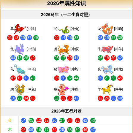
2026年属性知识
2026马年（十二生肖对照）
马
[冲鼠]
蛇
[冲兔]
龙
[冲狗]
01
13
25
37
49
02
14
26
38
03
15
27
39
兔
[冲鸡]
虎
[冲猴]
牛
[冲羊]
04
16
28
40
05
17
29
41
06
18
30
42
鼠
[冲马]
猪
[冲蛇]
狗
[冲龙]
07
19
31
43
08
20
32
44
09
21
33
45
鸡
[冲兔]
猴
[冲虎]
羊
[冲牛]
10
22
34
46
11
23
35
47
12
24
36
48
2026年五行对照
金
04
05
12
13
26
27
34
35
42
43
木
08
09
16
17
24
25
38
39
46
47