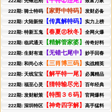
【平特②连尾】
222
期: 先锋总刚
致富万家
【家野中特码】
222
期: 骑士特码
发财必备
【传真解特码】
222
期: 大陆新报
实力上榜
【春夏㊣秋冬】
222
期: 特新五鬼
全网火爆
【精解管家婆】
222
期: 临武通天
传奇好料
【无错七尾中】
222
期: 生财有道
妙手回春
【三肖博三码】
222
期: 和尚心水
实战精英
【解平特一尾】
222
期: 天线宝宝
必属精品
【猜特输尽光】
222
期: 福至心灵
百年经典
【特围３６码】
222
期: 发财献策
官网爆料
【神奇四字解】
222
期: 深圳特区
高手猛料