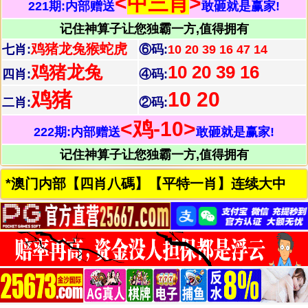
<
中三肖
>
221期:内部赠送
敢砸就是赢家!
记住神算子让您独霸一方,值得拥有
鸡猪龙兔猴蛇虎
七肖:
⑥码:
10 20 39 16 47 14
鸡猪龙兔
10 20 39 16
四肖:
④码:
鸡猪
10 20
二肖:
②码:
<鸡-10>
222期:内部赠送
敢砸就是赢家!
记住神算子让您独霸一方,值得拥有
*澳门内部【四肖八碼】【平特一肖】连续大中