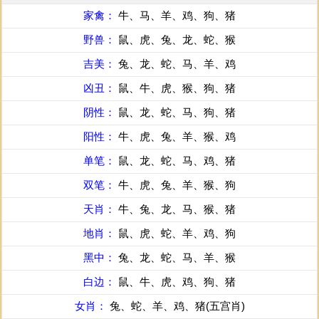
家禽：
牛、马、羊、鸡、狗、猪
野兽：
鼠、虎、兔、龙、蛇、猴
吉美：
兔、龙、蛇、马、羊、鸡
凶丑：
鼠、牛、虎、猴、狗、猪
阴性：
鼠、龙、蛇、马、狗、猪
阳性：
牛、虎、兔、羊、猴、鸡
单笔：
鼠、龙、蛇、马、鸡、猪
双笔：
牛、虎、兔、羊、猴、狗
天肖：
牛、兔、龙、马、猴、猪
地肖：
鼠、虎、蛇、羊、鸡、狗
黑中：
兔、龙、蛇、马、羊、猴
白边：
鼠、牛、虎、鸡、狗、猪
女肖：
兔、蛇、羊、鸡、猪(五宫肖)