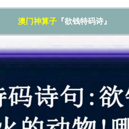
澳门神算子
『欲钱特码诗』