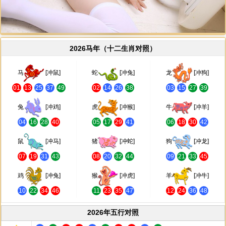
2026马年（十二生肖对照）
马
[冲鼠]
蛇
[冲兔]
龙
[冲狗]
01
13
25
37
49
02
14
26
38
03
15
27
39
兔
[冲鸡]
虎
[冲猴]
牛
[冲羊]
04
16
28
40
05
17
29
41
06
18
30
42
鼠
[冲马]
猪
[冲蛇]
狗
[冲龙]
07
19
31
43
08
20
32
44
09
21
33
45
鸡
[冲兔]
猴
[冲虎]
羊
[冲牛]
10
22
34
46
11
23
35
47
12
24
36
48
2026年五行对照