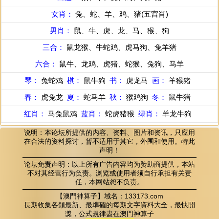
女肖：
兔、蛇、羊、鸡、猪(五宫肖)
男肖：
鼠、牛、虎、龙、马、猴、狗
三合：
鼠龙猴、牛蛇鸡、虎马狗、兔羊猪
六合：
鼠牛、龙鸡、虎猪、蛇猴、兔狗、马羊
琴：
兔蛇鸡
棋：
鼠牛狗
书：
虎龙马
画：
羊猴猪
春：
虎兔龙
夏：
蛇马羊
秋：
猴鸡狗
冬：
鼠牛猪
红肖：
马兔鼠鸡
蓝肖：
蛇虎猪猴
绿肖：
羊龙牛狗
说明：本论坛所提供的内容、资料、图片和资讯，只应用
在合法的资料探讨，暂不适用于其它，外围和使用。特此
声明！
论坛免责声明：以上所有广告内容均为赞助商提供，本站
不对其经营行为负责。浏览或使用者须自行承担有关责
任，本网站恕不负责。
【澳門神算子】域名：133173.com
長期收集各類最新、最準確的每期文字資料大全，最快開
獎，公式規律盡在澳門神算子