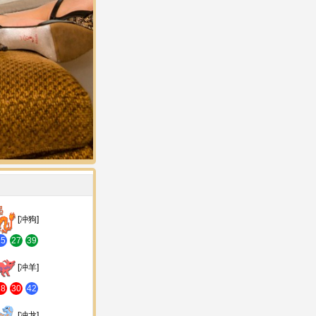
[冲狗]
15
27
39
[冲羊]
18
30
42
[冲龙]