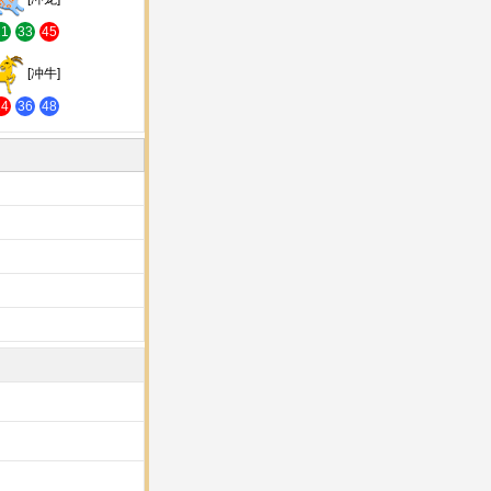
21
33
45
[冲牛]
24
36
48