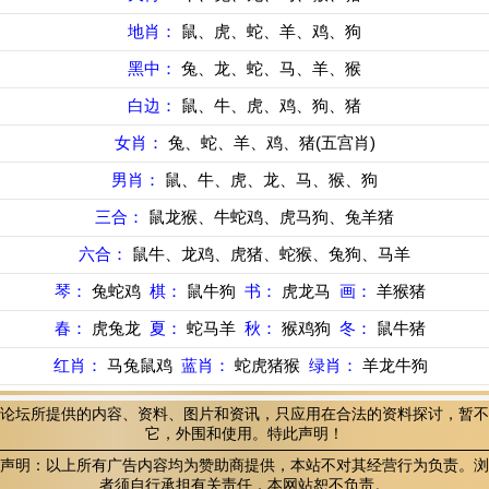
地肖：
鼠、虎、蛇、羊、鸡、狗
黑中：
兔、龙、蛇、马、羊、猴
白边：
鼠、牛、虎、鸡、狗、猪
女肖：
兔、蛇、羊、鸡、猪(五宫肖)
男肖：
鼠、牛、虎、龙、马、猴、狗
三合：
鼠龙猴、牛蛇鸡、虎马狗、兔羊猪
六合：
鼠牛、龙鸡、虎猪、蛇猴、兔狗、马羊
琴：
兔蛇鸡
棋：
鼠牛狗
书：
虎龙马
画：
羊猴猪
春：
虎兔龙
夏：
蛇马羊
秋：
猴鸡狗
冬：
鼠牛猪
红肖：
马兔鼠鸡
蓝肖：
蛇虎猪猴
绿肖：
羊龙牛狗
论坛所提供的内容、资料、图片和资讯，只应用在合法的资料探讨，暂不
它，外围和使用。特此声明！
声明：以上所有广告内容均为赞助商提供，本站不对其经营行为负责。浏
者须自行承担有关责任，本网站恕不负责。