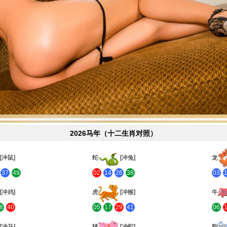
2026马年（十二生肖对照）
[冲鼠]
蛇
[冲兔]
龙
37
49
02
14
26
38
03
[冲鸡]
虎
[冲猴]
牛
8
40
05
17
29
41
06
[冲马]
猪
[冲蛇]
狗