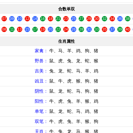
合数单双
07
09
10
12
14
16
18
21
23
25
27
29
30
32
34
36
38
08
11
13
15
17
19
20
22
24
26
28
31
33
35
37
39
40
生肖属性
家禽：
牛、马、羊、鸡、狗、猪
野兽：
鼠、虎、兔、龙、蛇、猴
吉美：
兔、龙、蛇、马、羊、鸡
凶丑：
鼠、牛、虎、猴、狗、猪
阴性：
鼠、龙、蛇、马、狗、猪
阳性：
牛、虎、兔、羊、猴、鸡
单笔：
鼠、龙、蛇、马、鸡、猪
双笔：
牛、虎、兔、羊、猴、狗
天肖：
牛、兔、龙、马、猴、猪