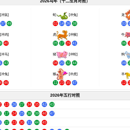
2026马年（十二生肖对照）
[冲鼠]
蛇
[冲兔]
龙
37
49
02
14
26
38
03
[冲鸡]
虎
[冲猴]
牛
8
40
05
17
29
41
06
[冲马]
猪
[冲蛇]
狗
1
43
08
20
32
44
09
[冲兔]
猴
[冲虎]
羊
4
46
11
23
35
47
12
2026年五行对照
2
13
26
27
34
35
42
43
6
17
24
25
38
39
46
47
5
22
23
30
31
44
45