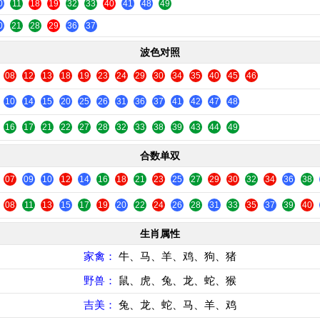
0
11
18
19
32
33
40
41
48
49
0
21
28
29
36
37
波色对照
08
12
13
18
19
23
24
29
30
34
35
40
45
46
10
14
15
20
25
26
31
36
37
41
42
47
48
16
17
21
22
27
28
32
33
38
39
43
44
49
合数单双
07
09
10
12
14
16
18
21
23
25
27
29
30
32
34
36
38
08
11
13
15
17
19
20
22
24
26
28
31
33
35
37
39
40
生肖属性
家禽：
牛、马、羊、鸡、狗、猪
野兽：
鼠、虎、兔、龙、蛇、猴
吉美：
兔、龙、蛇、马、羊、鸡