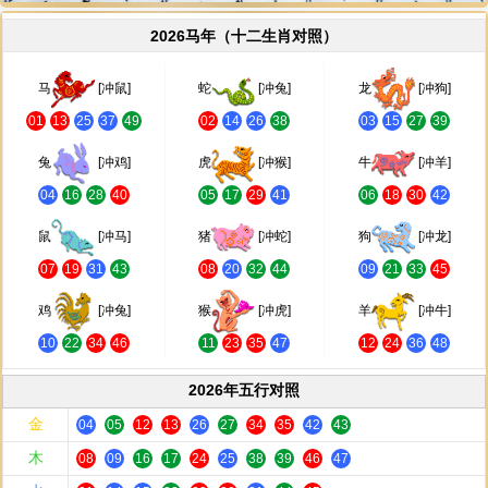
2026马年（十二生肖对照）
马
[冲鼠]
蛇
[冲兔]
龙
[冲狗]
01
13
25
37
49
02
14
26
38
03
15
27
39
兔
[冲鸡]
虎
[冲猴]
牛
[冲羊]
04
16
28
40
05
17
29
41
06
18
30
42
鼠
[冲马]
猪
[冲蛇]
狗
[冲龙]
07
19
31
43
08
20
32
44
09
21
33
45
鸡
[冲兔]
猴
[冲虎]
羊
[冲牛]
10
22
34
46
11
23
35
47
12
24
36
48
2026年五行对照
金
04
05
12
13
26
27
34
35
42
43
木
08
09
16
17
24
25
38
39
46
47