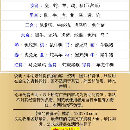
女肖：
兔、蛇、羊、鸡、猪(五宫肖)
男肖：
鼠、牛、虎、龙、马、猴、狗
三合：
鼠龙猴、牛蛇鸡、虎马狗、兔羊猪
六合：
鼠牛、龙鸡、虎猪、蛇猴、兔狗、马羊
琴：
兔蛇鸡
棋：
鼠牛狗
书：
虎龙马
画：
羊猴猪
春：
虎兔龙
夏：
蛇马羊
秋：
猴鸡狗
冬：
鼠牛猪
红肖：
马兔鼠鸡
蓝肖：
蛇虎猪猴
绿肖：
羊龙牛狗
说明：本论坛所提供的内容、资料、图片和资讯，只应用
在合法的资料探讨，暂不适用于其它，外围和使用。特此
声明！
论坛免责声明：以上所有广告内容均为赞助商提供，本站
不对其经营行为负责。浏览或使用者须自行承担有关责
任，本网站恕不负责。
【澳門神算子】域名：133173.com
長期收集各類最新、最準確的每期文字資料大全，最快開
獎，公式規律盡在澳門神算子
Telegram GG：