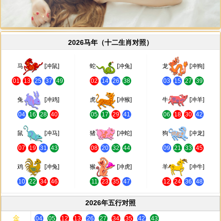
2026马年（十二生肖对照）
马
[冲鼠]
蛇
[冲兔]
龙
[冲狗]
01
13
25
37
49
02
14
26
38
03
15
27
39
兔
[冲鸡]
虎
[冲猴]
牛
[冲羊]
04
16
28
40
05
17
29
41
06
18
30
42
鼠
[冲马]
猪
[冲蛇]
狗
[冲龙]
07
19
31
43
08
20
32
44
09
21
33
45
鸡
[冲兔]
猴
[冲虎]
羊
[冲牛]
10
22
34
46
11
23
35
47
12
24
36
48
2026年五行对照
金
04
05
12
13
26
27
34
35
42
43