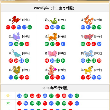
2026马年（十二生肖对照）
马
[冲鼠]
蛇
[冲兔]
龙
[冲狗]
01
13
25
37
49
02
14
26
38
03
15
27
39
兔
[冲鸡]
虎
[冲猴]
牛
[冲羊]
04
16
28
40
05
17
29
41
06
18
30
42
鼠
[冲马]
猪
[冲蛇]
狗
[冲龙]
07
19
31
43
08
20
32
44
09
21
33
45
鸡
[冲兔]
猴
[冲虎]
羊
[冲牛]
10
22
34
46
11
23
35
47
12
24
36
48
2026年五行对照
金
04
05
12
13
26
27
34
35
42
43
木
08
09
16
17
24
25
38
39
46
47