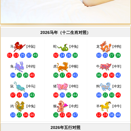
2026马年（十二生肖对照）
马
[冲鼠]
蛇
[冲兔]
龙
[冲狗]
01
13
25
37
49
02
14
26
38
03
15
27
39
兔
[冲鸡]
虎
[冲猴]
牛
[冲羊]
04
16
28
40
05
17
29
41
06
18
30
42
鼠
[冲马]
猪
[冲蛇]
狗
[冲龙]
07
19
31
43
08
20
32
44
09
21
33
45
鸡
[冲兔]
猴
[冲虎]
羊
[冲牛]
10
22
34
46
11
23
35
47
12
24
36
48
2026年五行对照