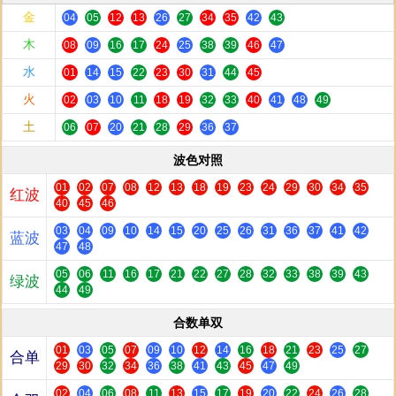
金
04
05
12
13
26
27
34
35
42
43
木
08
09
16
17
24
25
38
39
46
47
水
01
14
15
22
23
30
31
44
45
火
02
03
10
11
18
19
32
33
40
41
48
49
土
06
07
20
21
28
29
36
37
波色对照
01
02
07
08
12
13
18
19
23
24
29
30
34
35
红波
40
45
46
03
04
09
10
14
15
20
25
26
31
36
37
41
42
蓝波
47
48
05
06
11
16
17
21
22
27
28
32
33
38
39
43
绿波
44
49
合数单双
01
03
05
07
09
10
12
14
16
18
21
23
25
27
合单
29
30
32
34
36
38
41
43
45
47
49
02
04
06
08
11
13
15
17
19
20
22
24
26
28