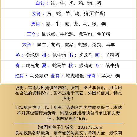
白边：
鼠、牛、虎、鸡、狗、猪
女肖：
兔、蛇、羊、鸡、猪(五宫肖)
男肖：
鼠、牛、虎、龙、马、猴、狗
三合：
鼠龙猴、牛蛇鸡、虎马狗、兔羊猪
六合：
鼠牛、龙鸡、虎猪、蛇猴、兔狗、马羊
琴：
兔蛇鸡
棋：
鼠牛狗
书：
虎龙马
画：
羊猴猪
春：
虎兔龙
夏：
蛇马羊
秋：
猴鸡狗
冬：
鼠牛猪
红肖：
马兔鼠鸡
蓝肖：
蛇虎猪猴
绿肖：
羊龙牛狗
说明：本论坛所提供的内容、资料、图片和资讯，只应用
在合法的资料探讨，暂不适用于其它，外围和使用。特此
声明！
论坛免责声明：以上所有广告内容均为赞助商提供，本站
不对其经营行为负责。浏览或使用者须自行承担有关责
任，本网站恕不负责。
【澳門神算子】域名：133173.com
長期收集各類最新、最準確的每期文字資料大全，最快開