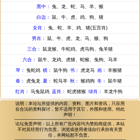
黑中：
兔、龙、蛇、马、羊、猴
白边：
鼠、牛、虎、鸡、狗、猪
女肖：
兔、蛇、羊、鸡、猪(五宫肖)
男肖：
鼠、牛、虎、龙、马、猴、狗
三合：
鼠龙猴、牛蛇鸡、虎马狗、兔羊猪
六合：
鼠牛、龙鸡、虎猪、蛇猴、兔狗、马羊
琴：
兔蛇鸡
棋：
鼠牛狗
书：
虎龙马
画：
羊猴猪
春：
虎兔龙
夏：
蛇马羊
秋：
猴鸡狗
冬：
鼠牛猪
红肖：
马兔鼠鸡
蓝肖：
蛇虎猪猴
绿肖：
羊龙牛狗
说明：本论坛所提供的内容、资料、图片和资讯，只应用
在合法的资料探讨，暂不适用于其它，外围和使用。特此
声明！
论坛免责声明：以上所有广告内容均为赞助商提供，本站
不对其经营行为负责。浏览或使用者须自行承担有关责
任，本网站恕不负责。