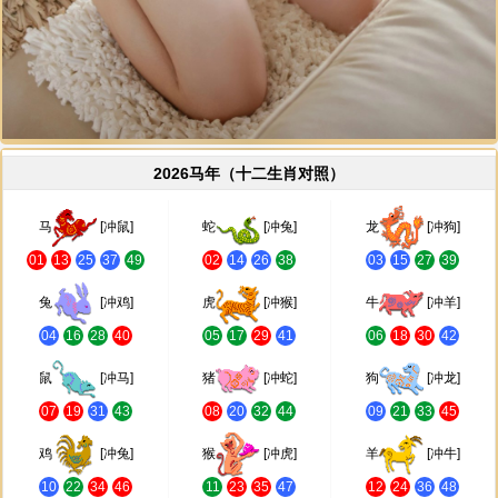
2026马年（十二生肖对照）
马
[冲鼠]
蛇
[冲兔]
龙
[冲狗]
01
13
25
37
49
02
14
26
38
03
15
27
39
兔
[冲鸡]
虎
[冲猴]
牛
[冲羊]
04
16
28
40
05
17
29
41
06
18
30
42
鼠
[冲马]
猪
[冲蛇]
狗
[冲龙]
07
19
31
43
08
20
32
44
09
21
33
45
鸡
[冲兔]
猴
[冲虎]
羊
[冲牛]
10
22
34
46
11
23
35
47
12
24
36
48