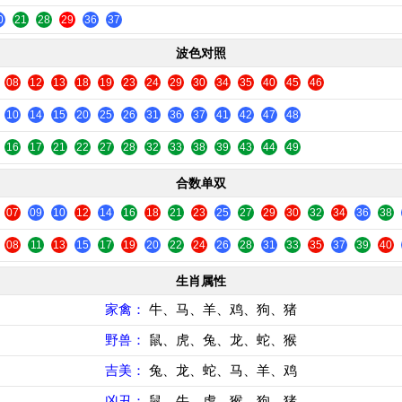
0
21
28
29
36
37
波色对照
08
12
13
18
19
23
24
29
30
34
35
40
45
46
10
14
15
20
25
26
31
36
37
41
42
47
48
16
17
21
22
27
28
32
33
38
39
43
44
49
合数单双
07
09
10
12
14
16
18
21
23
25
27
29
30
32
34
36
38
08
11
13
15
17
19
20
22
24
26
28
31
33
35
37
39
40
生肖属性
家禽：
牛、马、羊、鸡、狗、猪
野兽：
鼠、虎、兔、龙、蛇、猴
吉美：
兔、龙、蛇、马、羊、鸡
凶丑：
鼠、牛、虎、猴、狗、猪