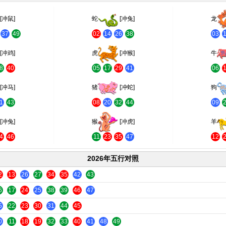
[冲鼠]
蛇
[冲兔]
龙
37
49
02
14
26
38
03
[冲鸡]
虎
[冲猴]
牛
8
40
05
17
29
41
06
[冲马]
猪
[冲蛇]
狗
1
43
08
20
32
44
09
[冲兔]
猴
[冲虎]
羊
4
46
11
23
35
47
12
2026年五行对照
2
13
26
27
34
35
42
43
6
17
24
25
38
39
46
47
5
22
23
30
31
44
45
0
11
18
19
32
33
40
41
48
49